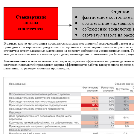
В рамках такого мониторинга проводится комплекс мероприятий включающий расчет и а
проводится тестирование продуктивного персонала с целью оценки знания теоритически
структуры затрат расходных материалов на предмет соблюдения установленных норм. Та
выводы о фактическом состоянии дел и дать рекомендации по оптимизации бизнес-проце
Ключевые показатели
— показатели, характеризующие эффективность производственных
ключевых показателей проводится оценка эффективности работы как кузовного производс
различных по размеру кузовных производств.