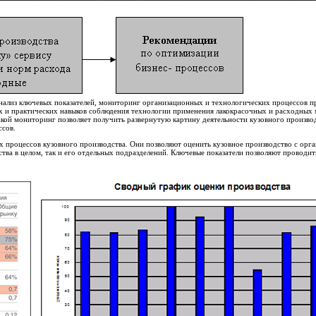
нализ ключевых показателей, мониторинг организационных и технологических процессов п
х и практических навыков соблюдения технологии применения лакокрасочных и расходных 
кой мониторинг позволяет получить развернутую картину деятельности кузовного производ
ссов.
 процессов кузовного производства. Они позволяют оценить кузовное производство с орг
тва в целом, так и его отдельных подразделений. Ключевые показатели позволяют проводи