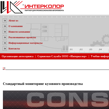
About us
О компании
Новости компании
Реализованные проекты
Информационные материалы
Контакты
Организация автосервиса
|
Сервисная Служба ООО «Интерколор»
|
Учебно-инфор
Стандартный мониторинг кузовного производства